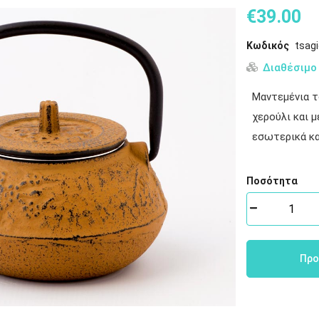
€
39
.
00
Κωδικός
tsag
Διαθέσιμο
Μαντεμένια τ
χερούλι και 
εσωτερικά και
Ποσότητα
Προ