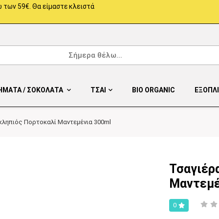
 των 59€. Θα είμαστε κλειστά
ΗΜΑΤΑ / ΣΟΚΟΛΑΤΑ
ΤΣΑΙ
BIO ORGANIC
ΕΞΟΠΛ
κληπιός Πορτοκαλί Μαντεμένια 300ml
Τσαγιέρ
Μαντεμέ
0