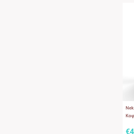
Nek
Καφ
€
4