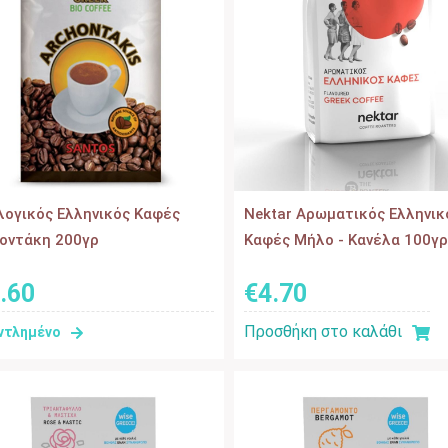
λογικός Eλληνικός Kαφές
Nektar Αρωματικός Ελληνικ
οντάκη 200γρ
Καφές Μήλο - Κανέλα 100γ
.
60
€
4
.
70
Προσθήκη στο καλάθι
ντλημένο