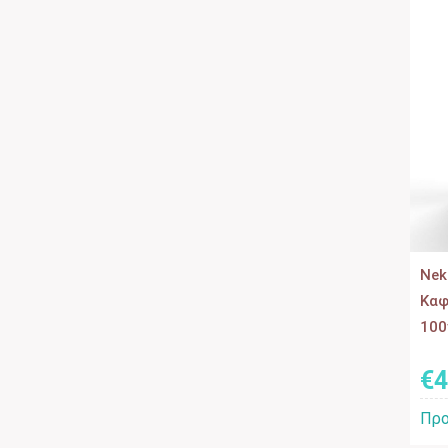
Nek
Καφ
100
€
4
Προ