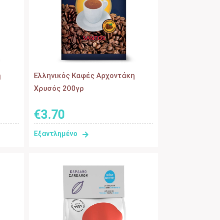
η
Eλληνικός Kαφές Αρχοντάκη
Χρυσός 200γρ
€
3
.
70
Εξαντλημένο