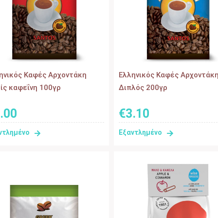
ηνικός Kαφές Αρχοντάκη
Eλληνικός Kαφές Αρχοντάκ
ίς καφεΐνη 100γρ
Διπλός 200γρ
.
00
€
3
.
10
ντλημένο
Εξαντλημένο