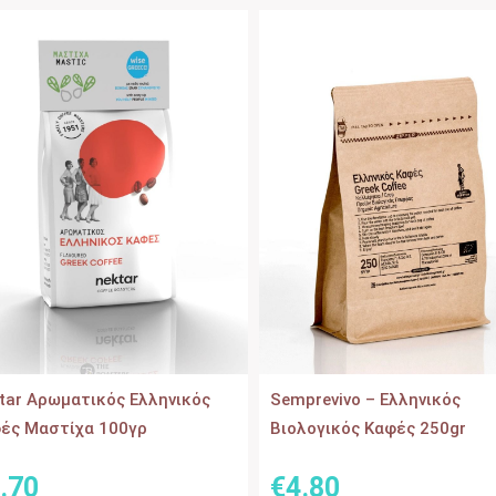
tar Αρωματικός Ελληνικός
Semprevivo – Ελληνικός
ές Μαστίχα 100γρ
Βιολογικός Καφές 250gr
.
70
€
4
.
80