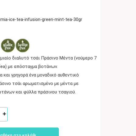
mia-ice-tea-infusion-green-mint-tea-30gr
γμιαίο διαλυτό τσάι Πράσινο Μέντα (νούμερο 7
 Tea) με απόσταγμα βοτάνων.
α και γρηγορά ένα μοναδικό αυθεντικό
σινο τσάι αρωματισμένο με μέντα με
τάνων και φύλλα πράσινου τσαγιού.
σθήκη στο καλάθι