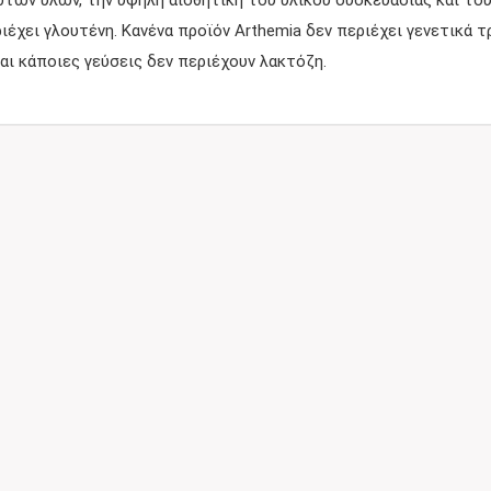
των υλών, την υψηλή αισθητική του υλικού συσκευασίας και του
ριέχει γλουτένη. Κανένα προϊόν Arthemia δεν περιέχει γενετικά
αι κάποιες γεύσεις δεν περιέχουν λακτόζη.