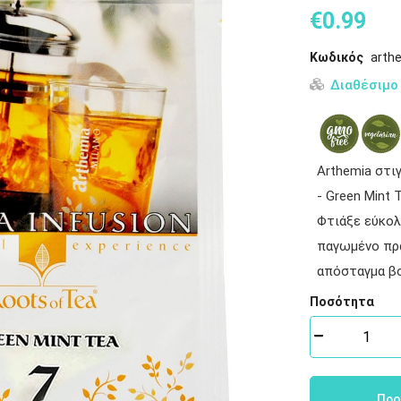
€
0
.
99
Κωδικός
arthe
Διαθέσιμο
Arthemia στι
- Green Mint
Φτιάξε εύκολ
παγωμένο πρά
απόσταγμα βο
Ποσότητα
Προ