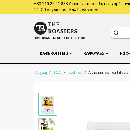
+30 210 26 91 883 Δωρεάν αποστολή σε αγορές άνω
13–30 Αυγούστου. Καλό καλοκαίρι!
ΚΑΦΕΚΟΠΤΕΙΟ
ΚΑΨΟΥΛΕΣ
ΡΟΦ
Αρχική
/
ΤΣΑΙ
/
Iced Tea
/
Arthemia Ice Tea Infusi