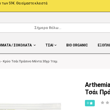
 των 59€. Θα είμαστε κλειστά
ΗΜΑΤΑ / ΣΟΚΟΛΑΤΑ
ΤΣΑΙ
BIO ORGANIC
ΕΞΟΠΛ
on - Κρύο Τσάι Πράσινο Μέντα 30γρ 1τεμ.
Arthemia
Τσάι Πρά
0